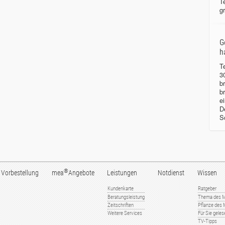
T
g
G
h
T
3
b
b
e
D
S
®
Vorbestellung
mea
Angebote
Leistungen
Notdienst
Wissen
Kundenkarte
Ratgeber
Beratungsleistung
Thema des 
Zeitschriften
Pflanze des
Weitere Services
Für Sie gele
TV-Tipps