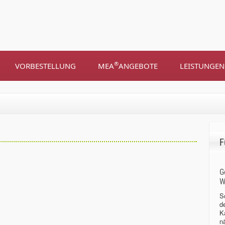
®
VORBESTELLUNG
MEA
ANGEBOTE
LEISTUNGEN
F
G
W
S
d
Ka
n