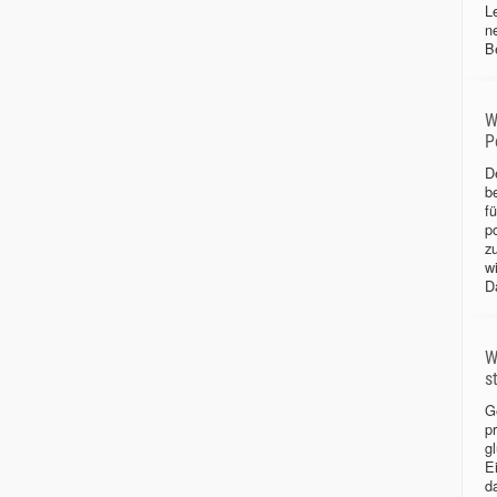
L
n
B
W
P
D
b
f
p
z
w
D
W
s
G
p
gl
Ei
d