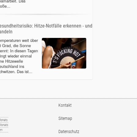
eamarbeit. Das
roße...
esundheitsrisiko: Hitze-Notfälle erkennen - und
andeln
emperaturen weit über
0 Grad, die Sonne
rennt: In diesen Tagen
ringt wieder einmal
ine Hitzewelle
eutschland ins
chwitzen. Das ist...
Kontakt
Sitemap
Monats
 Monats
sen
Datenschutz