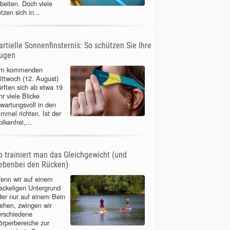
rbeiten. Doch viele
tzen sich in...
artielle Sonnenfinsternis: So schützen Sie Ihre
ugen
m kommenden
ittwoch (12. August)
ürften sich ab etwa 19
r viele Blicke
rwartungsvoll in den
immel richten. Ist der
lkenfrei,...
o trainiert man das Gleichgewicht (und
ebenbei den Rücken)
enn wir auf einem
ackeligen Untergrund
der nur auf einem Bein
tehen, zwingen wir
erschiedene
örperbereiche zur