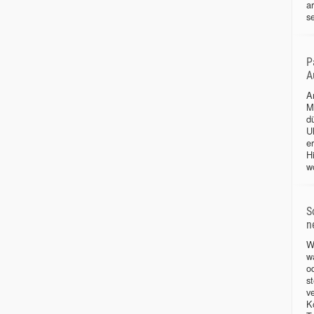
a
se
P
A
A
M
d
Uh
e
H
wo
S
n
W
w
o
s
v
K