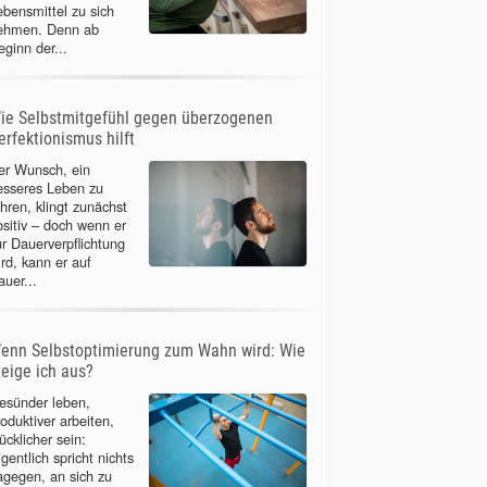
ebensmittel zu sich
ehmen. Denn ab
eginn der...
ie Selbstmitgefühl gegen überzogenen
erfektionismus hilft
er Wunsch, ein
esseres Leben zu
ühren, klingt zunächst
ositiv – doch wenn er
ur Dauerverpflichtung
ird, kann er auf
auer...
enn Selbstoptimierung zum Wahn wird: Wie
teige ich aus?
esünder leben,
roduktiver arbeiten,
ücklicher sein:
gentlich spricht nichts
agegen, an sich zu