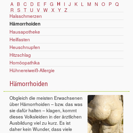
A
B
C
D
E
F
G
H
I
J
K
L
M
N
O
P
Q
R
S
T
U
V
W
X
Y
Z
Halsschmerzen
Hämorrhoiden
Hausapotheke
Heilfasten
Heuschnupfen
Hitzschlag
Homöopathika
Hühnereiweiß-Allergie
Hämorrhoiden
Obgleich die meisten Erwachsenen
über Hämorrhoiden – bzw. das was
sie dafür halten – klagen, kommt
dieses Volksleiden in der ärztlichen
Ausbildung viel zu kurz. Es ist
daher kein Wunder, dass viele